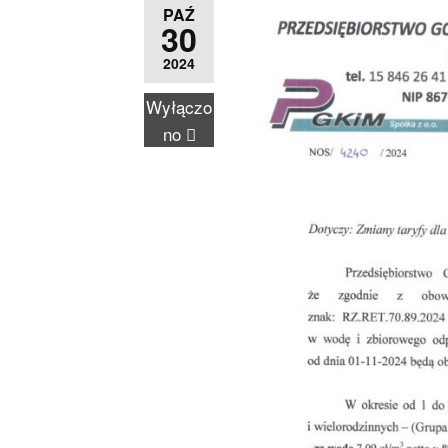
PAŹ
30
2024
Wyłączo
no