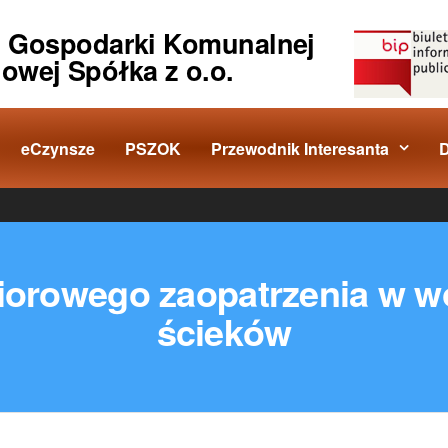
o Gospodarki Komunalnej
iowej Spółka z o.o.
eCzynsze
PSZOK
Przewodnik Interesanta
biorowego zaopatrzenia w 
ścieków