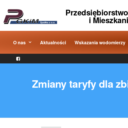
Przedsiębiorstw
i Mieszkan
O nas
Aktualności
Wskazania wodomierzy
Zmiany taryfy dla z