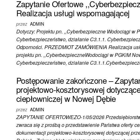
Zapytanie Ofertowe ,,Cyberbezpie
Realizacja usługi wspomagającej
przez
ADMIN
Dotyczy: Projektu pn. ,,Cyberbezpieczne Wodociągi w
Cyberbezpieczeństwo, działanie C3.1.1. Cyberbezpie
Odporności. PRZEDMIOT ZAMÓWIENIA Realizacja usługi
projektu pn. ,,CyberbezpieczneWodociągi w PGKiM No
Cyberbezpieczeństwo, działanie C3.1.1.Cyberbezpie
Postępowanie zakończone – Zapytan
projektowo-kosztorysowej dotycząc
ciepłowniczej w Nowej Dębie
przez
ADMIN
ZAPYTANIE OFERTOWEZO-1/05/2026 Przedsiębiorstwo G
zwraca się z prośbą o przedstawienie Państwa oferty c
dokumentacji projektowo-kosztorysowej dotyczącej prz