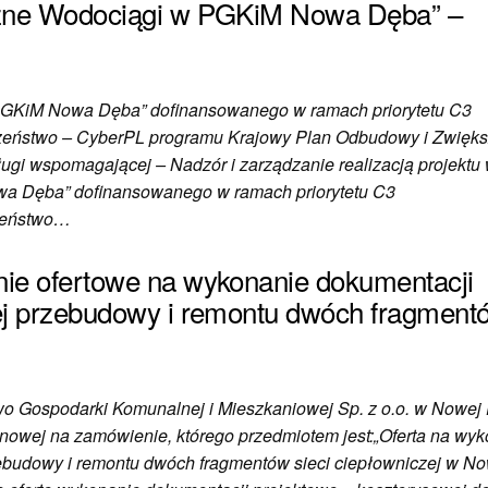
czne Wodociągi w PGKiM Nowa Dęba” –
 PGKiM Nowa Dęba” dofinansowanego w ramach priorytetu C3
czeństwo – CyberPL programu Krajowy Plan Odbudowy i Zwięks
 wspomagającej – Nadzór i zarządzanie realizacją projektu
wa Dęba” dofinansowanego w ramach priorytetu C3
czeństwo…
ie ofertowe na wykonanie dokumentacji
ej przebudowy i remontu dwóch fragmentó
ospodarki Komunalnej i Mieszkaniowej Sp. z o.o. w Nowej 
enowej na zamówienie, którego przedmiotem jest:„Oferta na wy
ebudowy i remontu dwóch fragmentów sieci ciepłowniczej w N