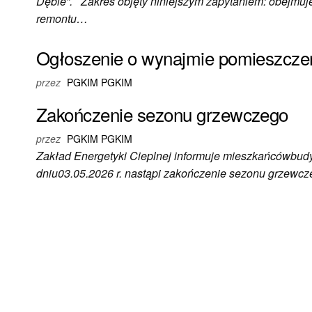
Dębie”. Zakres objęty niniejszym zapytaniem: obejmuje
remontu…
Ogłoszenie o wynajmie pomieszczen
przez
PGKIM PGKIM
Zakończenie sezonu grzewczego
przez
PGKIM PGKIM
Zakład Energetyki Cieplnej informuje mieszkańcówbudy
dniu03.05.2026 r. nastąpi zakończenie sezonu grzewcz