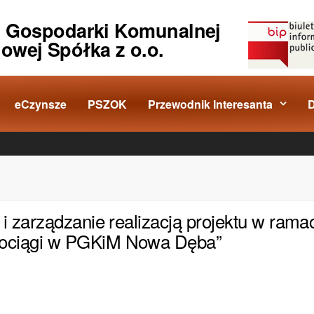
o Gospodarki Komunalnej
iowej Spółka z o.o.
eCzynsze
PSZOK
Przewodnik Interesanta
 i zarządzanie realizacją projektu w rama
odociągi w PGKiM Nowa Dęba”