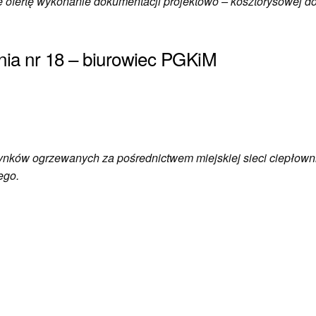
 ofertę wykonanie dokumentacji projektowo – kosztorysowej d
ia nr 18 – biurowiec PGKiM
nków ogrzewanych za pośrednictwem miejskiej sieci ciepłowni
ego.