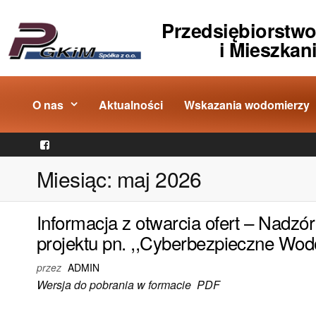
Przedsiębiorstw
i Mieszkan
O nas
Aktualności
Wskazania wodomierzy
Miesiąc:
maj 2026
Informacja z otwarcia ofert – Nadzór
projektu pn. ,,Cyberbezpieczne W
przez
ADMIN
Wersja do pobrania w formacie PDF