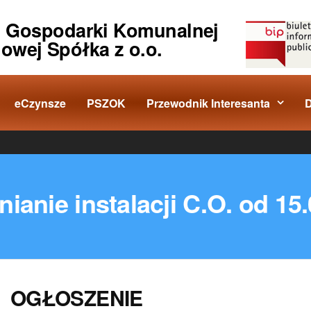
o Gospodarki Komunalnej
iowej Spółka z o.o.
eCzynsze
PSZOK
Przewodnik Interesanta
ianie instalacji C.O. od 15
OGŁOSZENIE