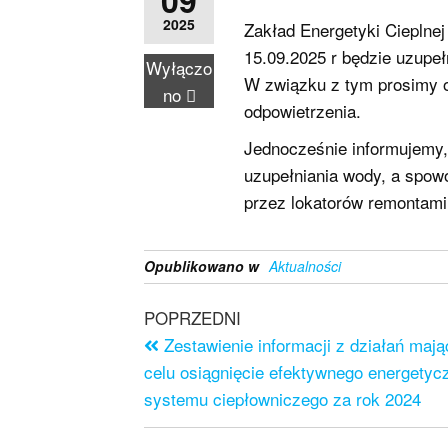
09
2025
Zakład Energetyki Cieplne
15.09.2025 r będzie uzupeł
Wyłączo
W związku z tym prosimy o
no
odpowietrzenia.
Jednocześnie informujemy
uzupełniania wody, a spo
przez lokatorów remontami
Opublikowano w
Aktualności
POPRZEDNI
Zestawienie informacji z działań maj
celu osiągnięcie efektywnego energetyc
systemu ciepłowniczego za rok 2024