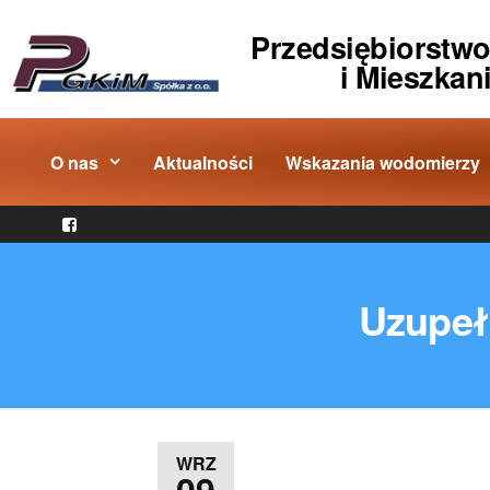
Przedsiębiorstw
i Mieszkan
O nas
Aktualności
Wskazania wodomierzy
Uzupełn
WRZ