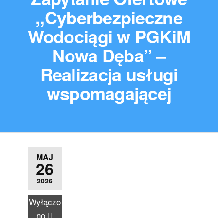
,,Cyberbezpieczne
Wodociągi w PGKiM
Nowa Dęba” –
Realizacja usługi
wspomagającej
MAJ
26
2026
Wyłączo
no